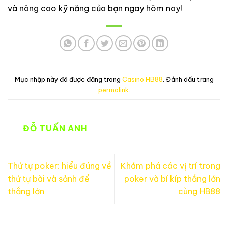
và nâng cao kỹ năng của bạn ngay hôm nay!
Mục nhập này đã được đăng trong
Casino HB88
. Đánh dấu trang
permalink
.
ĐỖ TUẤN ANH
Thứ tự poker: hiểu đúng về
Khám phá các vị trí trong
thứ tự bài và sảnh để
poker và bí kíp thắng lớn
thắng lớn
cùng HB88