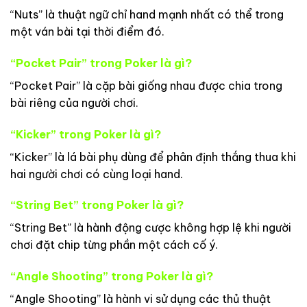
“Nuts” là thuật ngữ chỉ hand mạnh nhất có thể trong
một ván bài tại thời điểm đó.
“Pocket Pair” trong Poker là gì?
“Pocket Pair” là cặp bài giống nhau được chia trong
bài riêng của người chơi.
“Kicker” trong Poker là gì?
“Kicker” là lá bài phụ dùng để phân định thắng thua khi
hai người chơi có cùng loại hand.
“String Bet” trong Poker là gì?
“String Bet” là hành động cược không hợp lệ khi người
chơi đặt chip từng phần một cách cố ý.
“Angle Shooting” trong Poker là gì?
“Angle Shooting” là hành vi sử dụng các thủ thuật