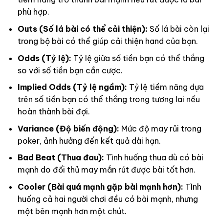
phù hợp.
Outs (Số lá bài có thể cải thiện):
Số lá bài còn lại
trong bộ bài có thể giúp cải thiện hand của bạn.
Odds (Tỷ lệ):
Tỷ lệ giữa số tiền bạn có thể thắng
so với số tiền bạn cần cược.
Implied Odds (Tỷ lệ ngầm):
Tỷ lệ tiềm năng dựa
trên số tiền bạn có thể thắng trong tương lai nếu
hoàn thành bài đợi.
Variance (Độ biến động):
Mức độ may rủi trong
poker, ảnh hưởng đến kết quả dài hạn.
Bad Beat (Thua đau):
Tình huống thua dù có bài
mạnh do đối thủ may mắn rút được bài tốt hơn.
Cooler (Bài quá mạnh gặp bài mạnh hơn):
Tình
huống cả hai người chơi đều có bài mạnh, nhưng
một bên mạnh hơn một chút.