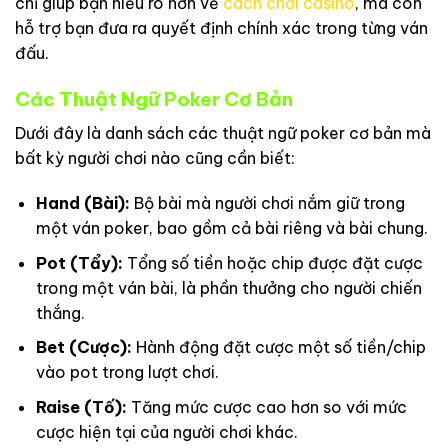
chỉ giúp bạn hiểu rõ hơn về
cách chơi casino
, mà còn
hỗ trợ bạn đưa ra quyết định chính xác trong từng ván
đấu.
Các Thuật Ngữ Poker Cơ Bản
Dưới đây là danh sách các thuật ngữ poker cơ bản mà
bất kỳ người chơi nào cũng cần biết:
Hand (Bài):
Bộ bài mà người chơi nắm giữ trong
một ván poker, bao gồm cả bài riêng và bài chung.
Pot (Tẩy):
Tổng số tiền hoặc chip được đặt cược
trong một ván bài, là phần thưởng cho người chiến
thắng.
Bet (Cược):
Hành động đặt cược một số tiền/chip
vào pot trong lượt chơi.
Raise (Tố):
Tăng mức cược cao hơn so với mức
cược hiện tại của người chơi khác.