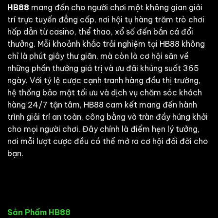
HB88
mang đến cho người chơi một không gian giải
trí trực tuyến đẳng cấp, nơi hội tụ hàng trăm trò chơi
hấp dẫn từ casino, thể thao, xổ số đến bắn cá đổi
thưởng. Mỗi khoảnh khắc trải nghiệm tại HB88 không
chỉ là phút giây thư giãn, mà còn là cơ hội săn về
những phần thưởng giá trị và ưu đãi khủng suốt 365
ngày. Với tỷ lệ cược cạnh tranh hàng đầu thị trường,
hệ thống bảo mật tối ưu và dịch vụ chăm sóc khách
hàng 24/7 tận tâm, HB88 cam kết mang đến hành
trình giải trí an toàn, công bằng và tràn đầy hứng khởi
cho mọi người chơi. Đây chính là điểm hẹn lý tưởng,
nơi mỗi lượt cược đều có thể mở ra cơ hội đổi đời cho
bạn.
Sản Phẩm HB88