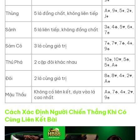
9♦
A♦, 9♦, 5♦, 2♦,
Thùng
5 lá đồng chất, không liên tiếp
J♦
3♠, 4♣, 5♥, 6♦,
Sảnh
5 lá liên tiếp, không đồng chất
7♠
7♠, 7♥, 7♣, 4♦,
Sám Cô
3 lá cùng giá trị
9♠
10♠, 10♥, 5♣,
Thú Phá
2 cặp đôi khác nhau
5♦, A♠
8♠, 8♥, 4♦, 2♥,
Đôi
2 lá cùng giá trị
A♠
Không có liên kết, dựa vào lá
A♠, 7♣, 4♦, 2♥,
Mậu Thầu
cao nhất
9♠
Cách Xác Định Người Chiến Thắng Khi Có
Cùng Liên Kết Bài