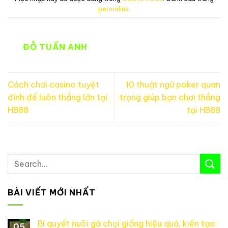
permalink
.
ĐỖ TUẤN ANH
Cách chơi casino tuyệt
10 thuật ngữ poker quan
đỉnh để luôn thắng lớn tại
trọng giúp bạn chơi thắng
HB88
tại HB88
BÀI VIẾT MỚI NHẤT
Bí quyết nuôi gà chọi giống hiệu quả, kiến tạo
05