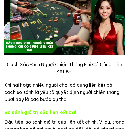
Cách Xác Định Người Chiến Thắng Khi Có Cùng Liên
Kết Bài
Khi hai hoặc nhiều người chơi có cùng liên kết bài,
cách so sánh là yếu tố quyết định người chiến thắng.
Dưới đây là các bước cụ thể:
So sánh giá trị của liên kết bài
Đầu tiên, so sánh giá trị của liên kết chính. Ví dụ, trong