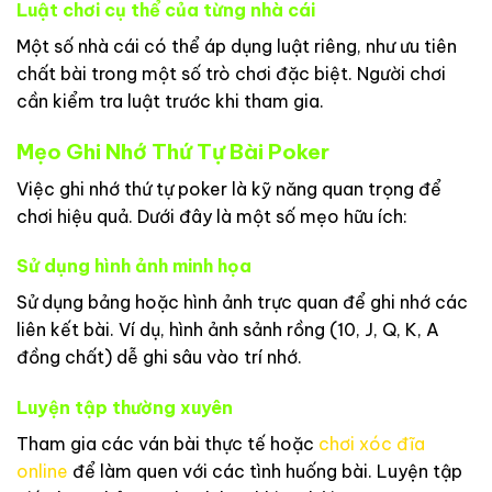
Luật chơi cụ thể của từng nhà cái
Một số nhà cái có thể áp dụng luật riêng, như ưu tiên
chất bài trong một số trò chơi đặc biệt. Người chơi
cần kiểm tra luật trước khi tham gia.
Mẹo Ghi Nhớ Thứ Tự Bài Poker
Việc ghi nhớ thứ tự poker là kỹ năng quan trọng để
chơi hiệu quả. Dưới đây là một số mẹo hữu ích:
Sử dụng hình ảnh minh họa
Sử dụng bảng hoặc hình ảnh trực quan để ghi nhớ các
liên kết bài. Ví dụ, hình ảnh sảnh rồng (10, J, Q, K, A
đồng chất) dễ ghi sâu vào trí nhớ.
Luyện tập thường xuyên
Tham gia các ván bài thực tế hoặc
chơi xóc đĩa
online
để làm quen với các tình huống bài. Luyện tập