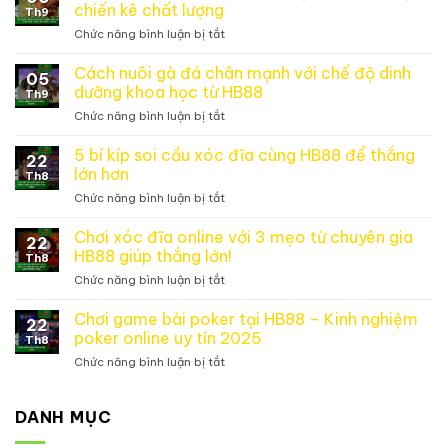
chiến kê chất lượng
Th9
Chức năng bình luận bị tắt
ở
Bí
quyết
Cách nuôi gà đá chân mạnh với chế độ dinh
05
nuôi
dưỡng khoa học từ HB88
Th9
gà
Chức năng bình luận bị tắt
ở
chọi
Cách
giống
nuôi
5 bí kíp soi cầu xóc đĩa cùng HB88 để thắng
hiệu
22
gà
quả,
lớn hơn
Th8
đá
kiến
Chức năng bình luận bị tắt
ở
chân
tạo
5
mạnh
chiến
bí
Chơi xóc đĩa online với 3 mẹo từ chuyên gia
với
kê
22
kíp
chế
HB88 giúp thắng lớn!
chất
Th8
soi
độ
lượng
Chức năng bình luận bị tắt
ở
cầu
dinh
Chơi
xóc
dưỡng
xóc
Chơi game bài poker tại HB88 – Kinh nghiệm
đĩa
khoa
22
đĩa
cùng
poker online uy tín 2025
học
Th8
online
HB88
từ
Chức năng bình luận bị tắt
ở
với
để
HB88
Chơi
3
thắng
game
mẹo
lớn
bài
DANH MỤC
từ
hơn
poker
chuyên
tại