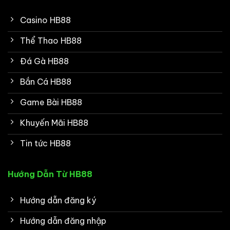
Casino HB88
Thể Thao HB88
Đá Gà HB88
Bắn Cá HB88
Game Bài HB88
Khuyến Mãi HB88
Tin tức HB88
Hướng Dẫn Từ HB88
Hướng dẫn đăng ký
Hướng dẫn đăng nhập