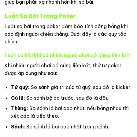
giúp bạn phản xạ nhanh hơn khi so bài.
Luật So Bài Trong Poker
Luật so bài trong poker đảm bảo tính công bằng khi
xác định người chiến thắng. Dưới đây là các quy tắc
chính:
Luật so bài khi có nhiều người chơi có cùng liên kết
Khi nhiều người chơi có cùng liên kết, thứ tự poker
được áp dụng như sau:
Tứ quý:
So sánh giá trị của tứ quý, sau đó là kicker.
Cù lũ:
So sánh bộ ba trước, sau đó là đôi.
Thùng:
So sánh lá bài cao nhất, nếu bằng nhau thì
xét các lá tiếp theo.
Sảnh:
So sánh lá bài cao nhất trong sảnh.