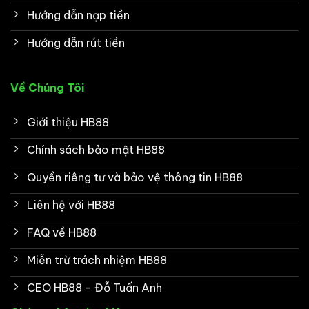
Hướng dẫn nạp tiền
Hướng dẫn rút tiền
Về Chúng Tôi
Giới thiệu HB88
Chính sách bảo mật HB88
Quyền riêng tư và bảo vệ thông tin HB88
Liên hệ với HB88
FAQ về HB88
Miễn trừ trách nhiệm HB88
CEO HB88 - Đỗ Tuấn Anh