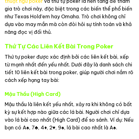
thuật ngữ poker
và thứ tự poker là nền tảng để tham
gia trò chơi này, đặc biệt trong các biến thể phổ biến
như Texas Hold’em hay Omaha. Trò chơi không chỉ
dựa vào may mắn mà còn đòi hỏi sự tính toán và khả
năng đọc vị đối thủ.
Thứ Tự Các Liên Kết Bài Trong Poker
Thứ tự poker được xác định bởi các liên kết bài, xếp
từ mạnh nhất đến yếu nhất. Dưới đây là danh sách chi
tiết 10 liên kết bài trong poker, giúp người chơi nắm rõ
cách xếp hạng tay bài:
Mậu Thầu (High Card)
Mậu thầu là liên kết yếu nhất, xảy ra khi không có bất
kỳ sự kết hợp nào giữa các lá bài. Người chơi chỉ dựa
vào lá bài cao nhất (High Card) để so sánh. Ví dụ: Nếu
bạn có A♠, 7♣, 4♦, 2♥, 9♠, lá bài cao nhất là A♠.