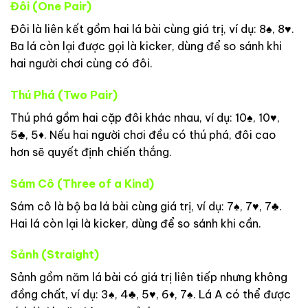
Đôi (One Pair)
Đôi là liên kết gồm hai lá bài cùng giá trị, ví dụ: 8♠, 8♥.
Ba lá còn lại được gọi là kicker, dùng để so sánh khi
hai người chơi cùng có đôi.
Thú Phá (Two Pair)
Thú phá gồm hai cặp đôi khác nhau, ví dụ: 10♠, 10♥,
5♣, 5♦. Nếu hai người chơi đều có thú phá, đôi cao
hơn sẽ quyết định chiến thắng.
Sám Cô (Three of a Kind)
Sám cô là bộ ba lá bài cùng giá trị, ví dụ: 7♠, 7♥, 7♣.
Hai lá còn lại là kicker, dùng để so sánh khi cần.
Sảnh (Straight)
Sảnh gồm năm lá bài có giá trị liên tiếp nhưng không
đồng chất, ví dụ: 3♠, 4♣, 5♥, 6♦, 7♠. Lá A có thể được