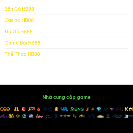
gia
HB88
HB88
Bắn Cá HB88
–
giúp
Kinh
thắng
Casino HB88
nghiệm
lớn!
poker
online
Đá Gà HB88
uy
tín
Game Bài HB88
2025
Thể Thao HB88
Nhà cung cấp game