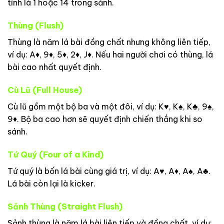
tính là 1 hoặc 14 trong sảnh.
Thùng (Flush)
Thùng là năm lá bài đồng chất nhưng không liên tiếp,
ví dụ: A♦, 9♦, 5♦, 2♦, J♦. Nếu hai người chơi có thùng, lá
bài cao nhất quyết định.
Cù Lũ (Full House)
Cù lũ gồm một bộ ba và một đôi, ví dụ: K♥, K♠, K♣, 9♠,
9♦. Bộ ba cao hơn sẽ quyết định chiến thắng khi so
sánh.
Tứ Quý (Four of a Kind)
Tứ quý là bốn lá bài cùng giá trị, ví dụ: A♥, A♦, A♠, A♣.
Lá bài còn lại là kicker.
Sảnh Thùng (Straight Flush)
Sảnh thùng là năm lá bài liên tiếp và đồng chất, ví dụ: