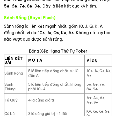
5♣, 6♣, 7♣, 8♣, 9♣. Đây là liên kết cực kỳ hiếm.
Sảnh Rồng (Royal Flush)
Sảnh rồng là liên kết mạnh nhất, gồm 10, J, Q, K, A
đồng chất, ví dụ: 10♠, J♠, Q♠, K♠, A♠. Không có tay bài
nào vượt qua được sảnh rồng.
Bảng Xếp Hạng Thứ Tự Poker
LIÊN KẾT
MÔ TẢ
VÍ DỤ
BÀI
5 lá liên tiếp đồng chất từ 10
10♠, J♠, Q♠, K♠,
Sảnh Rồng
đến A
A♠
Sảnh
5 lá liên tiếp đồng chất, không
5♣, 6♣, 7♣,
Thùng
phải 10-A
8♣, 9♣
A♥, A♦, A♠,
Tứ Quý
4 lá cùng giá trị
A♣, 9♥
K♥, K♠, K♣, 9♠,
Cù Lũ
3 lá cùng giá trị + 1 đôi