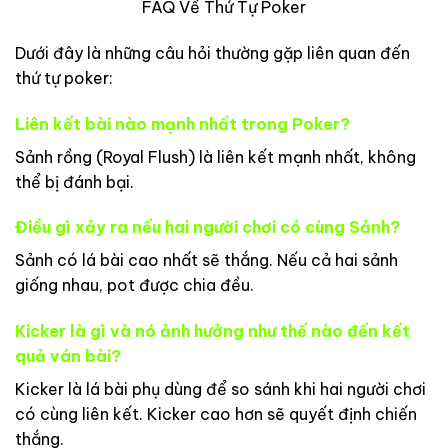
FAQ Về Thứ Tự Poker
Dưới đây là những câu hỏi thường gặp liên quan đến
thứ tự poker:
Liên kết bài nào mạnh nhất trong Poker?
Sảnh rồng (Royal Flush) là liên kết mạnh nhất, không
thể bị đánh bại.
Điều gì xảy ra nếu hai người chơi có cùng Sảnh?
Sảnh có lá bài cao nhất sẽ thắng. Nếu cả hai sảnh
giống nhau, pot được chia đều.
Kicker là gì và nó ảnh hưởng như thế nào đến kết
quả ván bài?
Kicker là lá bài phụ dùng để so sánh khi hai người chơi
có cùng liên kết. Kicker cao hơn sẽ quyết định chiến
thắng.