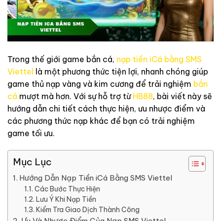
Trong thế giới game bắn cá,
nạp tiền iCá bằng SMS
Viettel
là một phương thức tiện lợi, nhanh chóng giúp
game thủ nạp vàng và kim cương để trải nghiệm
bắn
cá
mượt mà hơn. Với sự hỗ trợ từ
HB88
, bài viết này sẽ
hướng dẫn chi tiết cách thực hiện, ưu nhược điểm và
các phương thức nạp khác để bạn có trải nghiệm
game tối ưu.
Mục Lục
Hướng Dẫn Nạp Tiền iCá Bằng SMS Viettel
Các Bước Thực Hiện
Lưu Ý Khi Nạp Tiền
Kiểm Tra Giao Dịch Thành Công
Ưu Và Nhược Điểm Của Nạp SMS Viettel