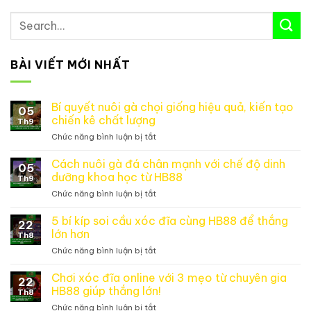
BÀI VIẾT MỚI NHẤT
Bí quyết nuôi gà chọi giống hiệu quả, kiến tạo
05
chiến kê chất lượng
Th9
Chức năng bình luận bị tắt
ở
Bí
quyết
Cách nuôi gà đá chân mạnh với chế độ dinh
05
nuôi
dưỡng khoa học từ HB88
Th9
gà
Chức năng bình luận bị tắt
ở
chọi
Cách
giống
nuôi
5 bí kíp soi cầu xóc đĩa cùng HB88 để thắng
hiệu
22
gà
quả,
lớn hơn
Th8
đá
kiến
Chức năng bình luận bị tắt
ở
chân
tạo
5
mạnh
chiến
bí
Chơi xóc đĩa online với 3 mẹo từ chuyên gia
với
kê
22
kíp
chế
HB88 giúp thắng lớn!
chất
Th8
soi
độ
lượng
Chức năng bình luận bị tắt
ở
cầu