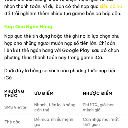
nhận thanh toán. Ví dụ, bạn có thể nạp qua
siêu cá h5
để trải nghiệm thêm nhiều tựa game bắn cá hấp dẫn.
Nạp Qua Ngân Hàng
Nạp qua thẻ tín dụng hoặc thẻ ghi nợ là lựa chọn phù
hợp cho những người muốn nạp số tiền lớn. Chỉ cần
liên kết thẻ ngân hàng với Google Play, sau đó chọn
phương thức thanh toán này trong game iCá.
Dưới đây là bảng so sánh các phương thức nạp tiền
iCá:
PHƯƠNG
ƯU ĐIỂM
NHƯỢC ĐIỂM
THỨC
Nhanh, tiện lợi, không
Phí 10%, giới hạn
SMS Viettel
cần thẻ
mệnh giá
Dễ mua, nhiều mệnh
Cần nhập mã, mất
Thẻ cào
giá
thời gian