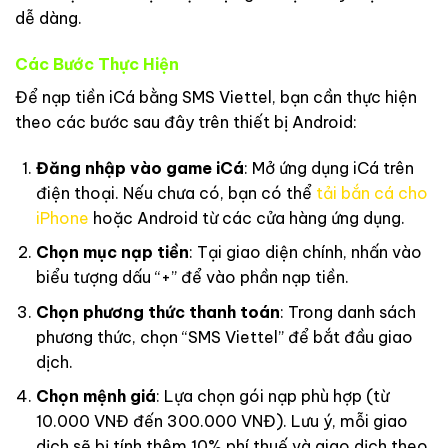
dễ dàng.
Các Bước Thực Hiện
Để nạp tiền iCá bằng SMS Viettel, bạn cần thực hiện
theo các bước sau đây trên thiết bị Android:
Đăng nhập vào game iCá
: Mở ứng dụng iCá trên
điện thoại. Nếu chưa có, bạn có thể
tải bắn cá cho
iPhone
hoặc Android từ các cửa hàng ứng dụng.
Chọn mục nạp tiền
: Tại giao diện chính, nhấn vào
biểu tượng dấu “+” để vào phần nạp tiền.
Chọn phương thức thanh toán
: Trong danh sách
phương thức, chọn “SMS Viettel” để bắt đầu giao
dịch.
Chọn mệnh giá
: Lựa chọn gói nạp phù hợp (từ
10.000 VNĐ đến 300.000 VNĐ). Lưu ý, mỗi giao
dịch sẽ bị tính thêm 10% phí thuế và giao dịch theo