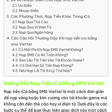
Ưu Điểm
Nhược Điểm
Các Phương Thức Nạp Tiền Khác Trong iCá
Nạp Qua Thẻ Cào
Nạp Qua Ví Điện Tử
Nạp Qua Ngân Hàng
Các Câu Hỏi Thường Gặp Khi nạp tiền ica bằng
sms Viettel
Có Mất Phí Khi Nạp SMS Viettel Không?
Nạp SMS Có An Toàn Không?
Bao Lâu Thì Tiền Vào Tài Khoản Game?
Có Giới Hạn Số Tiền Nạp Không?
Nếu Nạp Lỗi Thì Xử Lý Thế Nào?
Hướng Dẫn Nạp Tiền iCá Bằng SMS Viettel
Nạp tiền iCá bằng SMS Viettel là một cách đơn giản
để nạp vàng hoặc kim cương vào tài khoản game mà
không cần đến thẻ cào hay ví điện tử. Dưới đây là các
bước cụ thể để bạn thực hiện giao dịch này một cách