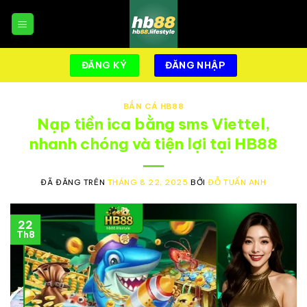
Chuyển
đến
nội
dung
ĐĂNG KÝ
ĐĂNG NHẬP
BẮN CÁ HB88
Nạp tiền ica bằng sms Viettel,
nhanh chóng và tiện lợi tại HB88
ĐÃ ĐĂNG TRÊN
THÁNG 8 22, 2025
BỞI
ĐỖ TUẤN ANH
22
Th8