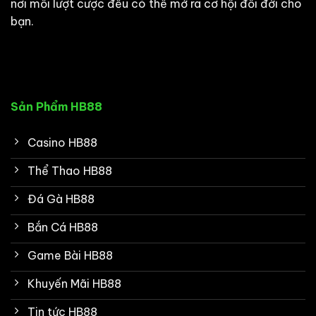
nơi mỗi lượt cược đều có thể mở ra cơ hội đổi đời cho
bạn.
Sản Phẩm HB88
Casino HB88
Thể Thao HB88
Đá Gà HB88
Bắn Cá HB88
Game Bài HB88
Khuyến Mãi HB88
Tin tức HB88