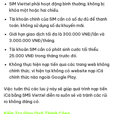
SIM Viettel phải hoạt động bình thường, không bị
khóa một hoặc hai chiều.
Tài khoản chính của SIM cần có số dư đủ để thanh
toán, không sử dụng số dư khuyến mãi.
Giới hạn giao dịch tối đa là 300.000 VNĐ/lần và
3.000.000 VNĐ/tháng.
Tài khoản SIM cần có phát sinh cước tối thiểu
25.000 VNĐ trong tháng trước đó.
Không thực hiện nạp tiền qua các trang web không
chính thức, vì hiện tại không có website nạp iCá
chính thức nào ngoài Google Play.
Việc tuân thủ các lưu ý này sẽ giúp quá trình nạp tiền
iCá bằng SMS Viettel diễn ra suôn sẻ và tránh các rủi
ro không đáng có.
Kiểm Tra Giao Dịch Thành Công