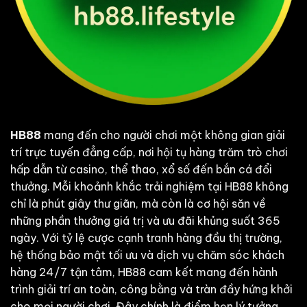
HB88
mang đến cho người chơi một không gian giải
trí trực tuyến đẳng cấp, nơi hội tụ hàng trăm trò chơi
hấp dẫn từ casino, thể thao, xổ số đến bắn cá đổi
thưởng. Mỗi khoảnh khắc trải nghiệm tại HB88 không
chỉ là phút giây thư giãn, mà còn là cơ hội săn về
những phần thưởng giá trị và ưu đãi khủng suốt 365
ngày. Với tỷ lệ cược cạnh tranh hàng đầu thị trường,
hệ thống bảo mật tối ưu và dịch vụ chăm sóc khách
hàng 24/7 tận tâm, HB88 cam kết mang đến hành
trình giải trí an toàn, công bằng và tràn đầy hứng khởi
cho mọi người chơi. Đây chính là điểm hẹn lý tưởng,