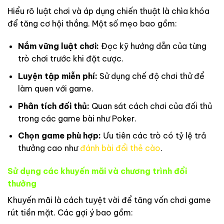
Hiểu rõ luật chơi và áp dụng chiến thuật là chìa khóa
để tăng cơ hội thắng. Một số mẹo bao gồm:
Nắm vững luật chơi:
Đọc kỹ hướng dẫn của từng
trò chơi trước khi đặt cược.
Luyện tập miễn phí:
Sử dụng chế độ chơi thử để
làm quen với game.
Phân tích đối thủ:
Quan sát cách chơi của đối thủ
trong các game bài như Poker.
Chọn game phù hợp:
Ưu tiên các trò có tỷ lệ trả
thưởng cao như
đánh bài đổi thẻ cào
.
Sử dụng các khuyến mãi và chương trình đổi
thưởng
Khuyến mãi là cách tuyệt vời để tăng vốn chơi game
rút tiền mặt. Các gợi ý bao gồm: