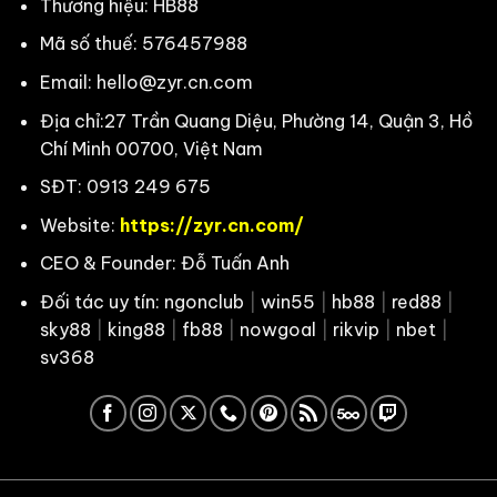
Thương hiệu: HB88
Mã số thuế: 576457988
Email:
hello@zyr.cn.com
Địa chỉ:27 Trần Quang Diệu, Phường 14, Quận 3, Hồ
Chí Minh 00700, Việt Nam
SĐT: 0913 249 675
Website:
https://zyr.cn.com/
CEO & Founder: Đỗ Tuấn Anh
Đối tác uy tín:
ngonclub
|
win55
|
hb88
|
red88
|
sky88
|
king88
|
fb88
|
nowgoal
|
rikvip
|
nbet
|
sv368