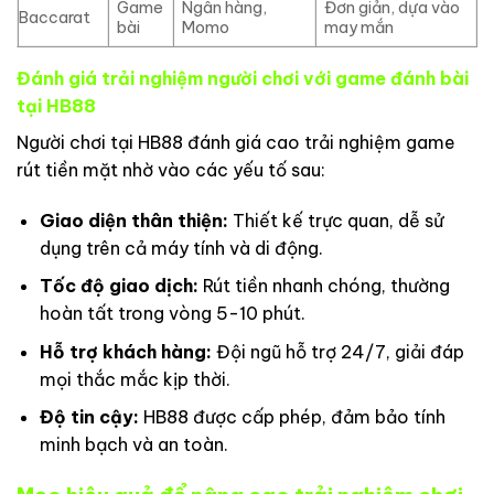
Game
Ngân hàng,
Đơn giản, dựa vào
Baccarat
bài
Momo
may mắn
Đánh giá trải nghiệm người chơi với game đánh bài
tại HB88
Người chơi tại HB88 đánh giá cao trải nghiệm game
rút tiền mặt nhờ vào các yếu tố sau:
Giao diện thân thiện:
Thiết kế trực quan, dễ sử
dụng trên cả máy tính và di động.
Tốc độ giao dịch:
Rút tiền nhanh chóng, thường
hoàn tất trong vòng 5-10 phút.
Hỗ trợ khách hàng:
Đội ngũ hỗ trợ 24/7, giải đáp
mọi thắc mắc kịp thời.
Độ tin cậy:
HB88 được cấp phép, đảm bảo tính
minh bạch và an toàn.