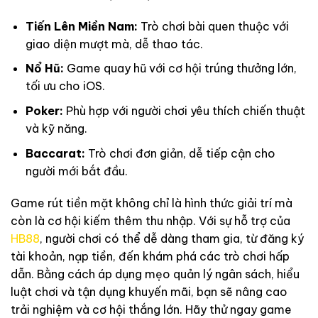
Tiến Lên Miền Nam:
Trò chơi bài quen thuộc với
giao diện mượt mà, dễ thao tác.
Nổ Hũ:
Game quay hũ với cơ hội trúng thưởng lớn,
tối ưu cho iOS.
Poker:
Phù hợp với người chơi yêu thích chiến thuật
và kỹ năng.
Baccarat:
Trò chơi đơn giản, dễ tiếp cận cho
người mới bắt đầu.
Game rút tiền mặt không chỉ là hình thức giải trí mà
còn là cơ hội kiếm thêm thu nhập. Với sự hỗ trợ của
HB88
, người chơi có thể dễ dàng tham gia, từ đăng ký
tài khoản, nạp tiền, đến khám phá các trò chơi hấp
dẫn. Bằng cách áp dụng mẹo quản lý ngân sách, hiểu
luật chơi và tận dụng khuyến mãi, bạn sẽ nâng cao
trải nghiệm và cơ hội thắng lớn. Hãy thử ngay game