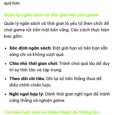
quả hơn.
Quản lý ngân sách và thời gian khi chơi game
Quản lý ngân sách và thời gian là yếu tố then chốt để
chơi game rút tiền mặt bền vững. Các cách thực hiện
bao gồm:
Xác định ngân sách:
Đặt giới hạn số tiền bạn sẵn
sàng chi và không vượt quá.
Chia nhỏ thời gian chơi:
Tránh chơi quá lâu để duy
trì sự tỉnh táo và tập trung.
Theo dõi chi tiêu:
Ghi lại số tiền thắng thua để
điều chỉnh chiến lược.
Nghỉ ngơi hợp lý:
Dành thời gian nghỉ ngơi để tránh
căng thẳng và nghiện game.
Tìm hiểu luật chơi và chiến thuật để thắng lớn