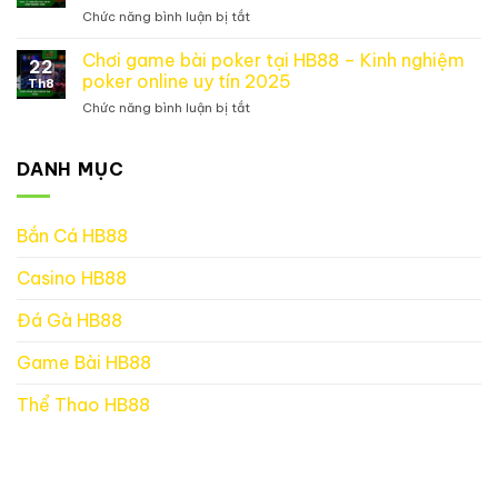
soi
độ
lượng
Chức năng bình luận bị tắt
ở
cầu
dinh
Chơi
xóc
dưỡng
xóc
Chơi game bài poker tại HB88 – Kinh nghiệm
đĩa
khoa
22
đĩa
cùng
poker online uy tín 2025
học
Th8
online
HB88
từ
Chức năng bình luận bị tắt
ở
với
để
HB88
Chơi
3
thắng
game
mẹo
lớn
bài
DANH MỤC
từ
hơn
poker
chuyên
tại
gia
HB88
HB88
Bắn Cá HB88
–
giúp
Kinh
thắng
Casino HB88
nghiệm
lớn!
poker
online
Đá Gà HB88
uy
tín
Game Bài HB88
2025
Thể Thao HB88