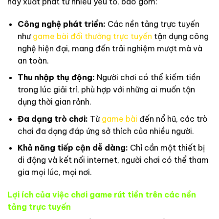
này xuất phát từ nhiều yếu tố, bao gồm:
Công nghệ phát triển:
Các nền tảng trực tuyến
như
game bài đổi thưởng trực tuyến
tận dụng công
nghệ hiện đại, mang đến trải nghiệm mượt mà và
an toàn.
Thu nhập thụ động:
Người chơi có thể kiếm tiền
trong lúc giải trí, phù hợp với những ai muốn tận
dụng thời gian rảnh.
Đa dạng trò chơi:
Từ
game bài
đến nổ hũ, các trò
chơi đa dạng đáp ứng sở thích của nhiều người.
Khả năng tiếp cận dễ dàng:
Chỉ cần một thiết bị
di động và kết nối internet, người chơi có thể tham
gia mọi lúc, mọi nơi.
Lợi ích của việc chơi game rút tiền trên các nền
tảng trực tuyến