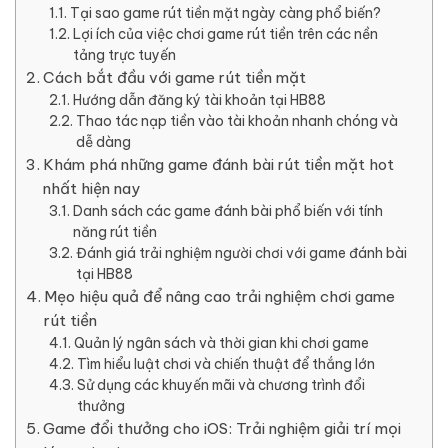
Tại sao game rút tiền mặt ngày càng phổ biến?
Lợi ích của việc chơi game rút tiền trên các nền
tảng trực tuyến
Cách bắt đầu với game rút tiền mặt
Hướng dẫn đăng ký tài khoản tại HB88
Thao tác nạp tiền vào tài khoản nhanh chóng và
dễ dàng
Khám phá những game đánh bài rút tiền mặt hot
nhất hiện nay
Danh sách các game đánh bài phổ biến với tính
năng rút tiền
Đánh giá trải nghiệm người chơi với game đánh bài
tại HB88
Mẹo hiệu quả để nâng cao trải nghiệm chơi game
rút tiền
Quản lý ngân sách và thời gian khi chơi game
Tìm hiểu luật chơi và chiến thuật để thắng lớn
Sử dụng các khuyến mãi và chương trình đổi
thưởng
Game đổi thưởng cho iOS: Trải nghiệm giải trí mọi