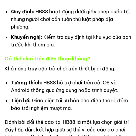
Quy định:
HB88 hoạt động dưới giấy phép quốc tế,
nhưng người chơi cần tuân thủ luật pháp địa
phương.
Khuyến nghị:
Kiểm tra quy định tại khu vực của bạn
trước khi tham gia.
Có thể chơi trên điện thoại không?
Khả năng truy cập trò chơi trên thiết bị di động:
Tương thích:
HB88 hỗ trợ chơi trên cả iOS và
Android thông qua ứng dụng hoặc trình duyệt.
Tiện lợi:
Giao diện tối ưu hóa cho điện thoại, đảm
bảo trải nghiệm mượt mà.
Đánh bài đổi thẻ cào tại HB88 là một lựa chọn giải trí
đầy hấp dẫn, kết hợp giữa sự thú vị của các trò chơi