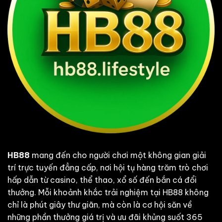
HB88
mang đến cho người chơi một không gian giải
trí trực tuyến đẳng cấp, nơi hội tụ hàng trăm trò chơi
hấp dẫn từ casino, thể thao, xổ số đến bắn cá đổi
thưởng. Mỗi khoảnh khắc trải nghiệm tại HB88 không
chỉ là phút giây thư giãn, mà còn là cơ hội săn về
những phần thưởng giá trị và ưu đãi khủng suốt 365