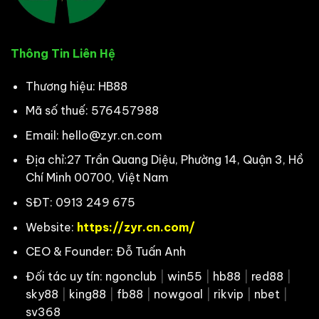
Thông Tin Liên Hệ
Thương hiệu: HB88
Mã số thuế: 576457988
Email:
hello@zyr.cn.com
Địa chỉ:27 Trần Quang Diệu, Phường 14, Quận 3, Hồ
Chí Minh 00700, Việt Nam
SĐT: 0913 249 675
Website:
https://zyr.cn.com/
CEO & Founder: Đỗ Tuấn Anh
Đối tác uy tín:
ngonclub
|
win55
|
hb88
|
red88
|
sky88
|
king88
|
fb88
|
nowgoal
|
rikvip
|
nbet
|
sv368