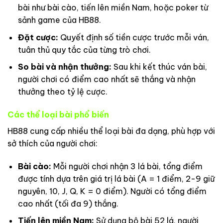
bài như bài cào, tiến lên miền Nam, hoặc poker từ
sảnh game của HB88.
Đặt cược:
Quyết định số tiền cược trước mỗi ván,
tuân thủ quy tắc của từng trò chơi.
So bài và nhận thưởng:
Sau khi kết thúc ván bài,
người chơi có điểm cao nhất sẽ thắng và nhận
thưởng theo tỷ lệ cược.
Các thể loại bài phổ biến
HB88 cung cấp nhiều thể loại bài đa dạng, phù hợp với
sở thích của người chơi:
Bài cào:
Mỗi người chơi nhận 3 lá bài, tổng điểm
được tính dựa trên giá trị lá bài (A = 1 điểm, 2-9 giữ
nguyên, 10, J, Q, K = 0 điểm). Người có tổng điểm
cao nhất (tối đa 9) thắng.
Tiến lên miền Nam:
Sử dụng bộ bài 52 lá, người