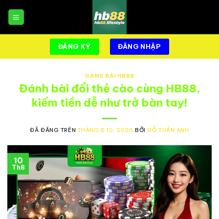
Chuyển
đến
nội
dung
ĐĂNG KÝ
ĐĂNG NHẬP
GAME BÀI HB88
Đánh bài đổi thẻ cào cùng HB88,
kiếm tiền dễ như trở bàn tay!
ĐÃ ĐĂNG TRÊN
THÁNG 8 10, 2025
BỞI
ĐỖ TUẤN ANH
10
Th8