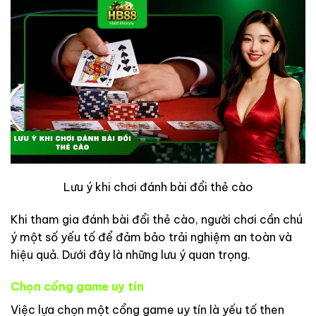
Lưu ý khi chơi đánh bài đổi thẻ cào
Khi tham gia đánh bài đổi thẻ cào, người chơi cần chú
ý một số yếu tố để đảm bảo trải nghiệm an toàn và
hiệu quả. Dưới đây là những lưu ý quan trọng.
Chọn cổng game uy tín
Việc lựa chọn một cổng game uy tín là yếu tố then