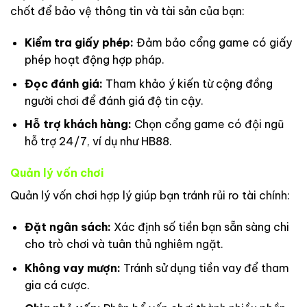
chốt để bảo vệ thông tin và tài sản của bạn:
Kiểm tra giấy phép:
Đảm bảo cổng game có giấy
phép hoạt động hợp pháp.
Đọc đánh giá:
Tham khảo ý kiến từ cộng đồng
người chơi để đánh giá độ tin cậy.
Hỗ trợ khách hàng:
Chọn cổng game có đội ngũ
hỗ trợ 24/7, ví dụ như HB88.
Quản lý vốn chơi
Quản lý vốn chơi hợp lý giúp bạn tránh rủi ro tài chính:
Đặt ngân sách:
Xác định số tiền bạn sẵn sàng chi
cho trò chơi và tuân thủ nghiêm ngặt.
Không vay mượn:
Tránh sử dụng tiền vay để tham
gia cá cược.