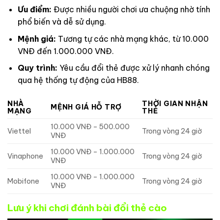
Ưu điểm:
Được nhiều người chơi ưa chuộng nhờ tính
phổ biến và dễ sử dụng.
Mệnh giá:
Tương tự các nhà mạng khác, từ 10.000
VNĐ đến 1.000.000 VNĐ.
Quy trình:
Yêu cầu đổi thẻ được xử lý nhanh chóng
qua hệ thống tự động của HB88.
NHÀ
THỜI GIAN NHẬN
MỆNH GIÁ HỖ TRỢ
MẠNG
THẺ
10.000 VNĐ – 500.000
Viettel
Trong vòng 24 giờ
VNĐ
10.000 VNĐ – 1.000.000
Vinaphone
Trong vòng 24 giờ
VNĐ
10.000 VNĐ – 1.000.000
Mobifone
Trong vòng 24 giờ
VNĐ
Lưu ý khi chơi đánh bài đổi thẻ cào